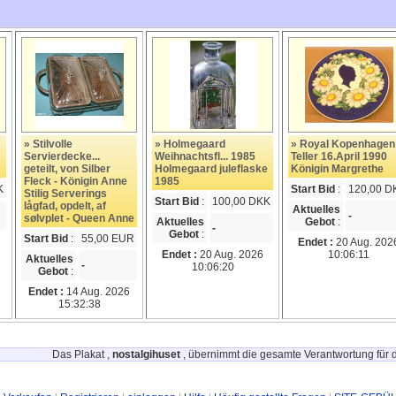
» Stilvolle
» Holmegaard
» Royal Kopenhagen
Servierdecke...
Weihnachtsfl... 1985
Teller 16.April 1990
geteilt, von Silber
Holmegaard juleflaske
Königin Margrethe
Fleck - Königin Anne
1985
K
Start Bid
:
120,00 D
Stilig Serverings
Start Bid
:
100,00 DKK
lågfad, opdelt, af
Aktuelles
-
sølvplet - Queen Anne
Aktuelles
Gebot
:
-
Gebot
:
Start Bid
:
55,00 EUR
Endet :
20 Aug. 202
Endet :
20 Aug. 2026
10:06:11
Aktuelles
-
10:06:20
Gebot
:
Endet :
14 Aug. 2026
15:32:38
Das Plakat ,
nostalgihuset
, übernimmt die gesamte Verantwortung für d