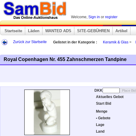
Welcome,
Sign in
or
register
Startseite
Läden
WANTED ADS
SITE-GEBÜHREN
Artikel
Zurück zur Startseite
Gelistet in der Kategorie :
Keramik & Glas
>
Royal Copenhagen Nr. 455 Zahnschmerzen Tandpine
DKK
Aktuelles Gebot
Start Bid
Menge
• Gebote
Lage
Land