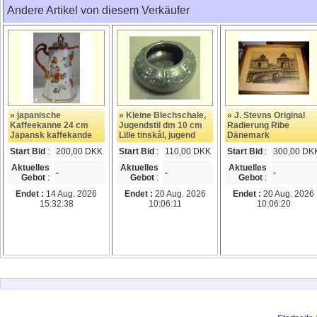
Andere Artikel von diesem Verkäufer
» japanische
» Kleine Blechschale,
» J. Stevns Original
Kaffeekanne 24 cm
Jugendstil dm 10 cm
Radierung Ribe
Japansk kaffekande
Lille tinskål, jugend
Dänemark
Start Bid
:
200,00 DKK
Start Bid
:
110,00 DKK
Start Bid
:
300,00 DK
Aktuelles
Aktuelles
Aktuelles
-
-
-
Gebot
:
Gebot
:
Gebot
:
Endet :
14 Aug. 2026
Endet :
20 Aug. 2026
Endet :
20 Aug. 2026
15:32:38
10:06:11
10:06:20