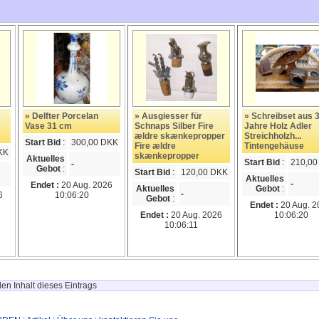
» Delfter Porcelan
» Ausgiesser für
» Schreibset aus 
Vase 31 cm
Schnaps Silber Fire
Jahre Holz Adler
ældre skænkepropper
Streichholzh...
Start Bid
:
300,00 DKK
Fire ældre
Tintengehäuse
KK
skænkepropper
Aktuelles
Start Bid
:
210,00
-
Gebot
:
Start Bid
:
120,00 DKK
Aktuelles
-
Endet :
20 Aug. 2026
Aktuelles
Gebot
:
-
6
10:06:20
Gebot
:
Endet :
20 Aug. 2
Endet :
20 Aug. 2026
10:06:20
10:06:11
en Inhalt dieses Eintrags