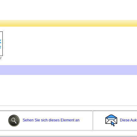
r
Sehen Sie sich dieses Element an
Diese Auk