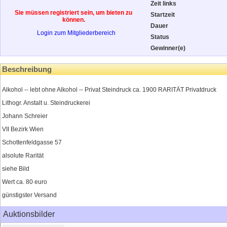
Zeit links
Sie müssen registriert sein, um bieten zu
Startzeit
können.
Dauer
Login zum Mitgliederbereich
Status
Gewinner(e)
Beschreibung
Alkohol -- lebt ohne Alkohol -- Privat Steindruck ca. 1900 RARITÄT Privatdruck
Lithogr. Anstalt u. Steindruckerei
Johann Schreier
VII Bezirk Wien
Schottenfeldgasse 57
alsolute Rarität
siehe Bild
Wert ca. 80 euro
günstigster Versand
Auktionsbilder