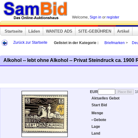
Welcome,
Sign in
or
register
Startseite
Läden
WANTED ADS
SITE-GEBÜHREN
Artikel
Zurück zur Startseite
Gelistet in der Kategorie :
Briefmarken
>
Deu
Alkohol -- lebt ohne Alkohol -- Privat Steindruck ca. 190
EUR
1
Aktuelles Gebot
Start Bid
Menge
• Gebote
Lage
Land