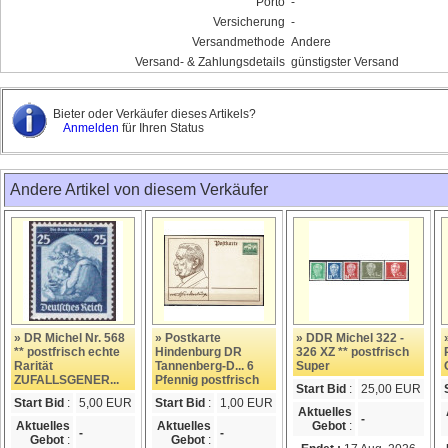
Porto
-
Versicherung
-
Versandmethode
Andere
Versand- & Zahlungsdetails
günstigster Versand
Bieter oder Verkäufer dieses Artikels?
Anmelden
für Ihren Status
Andere Artikel von diesem Verkäufer
» DR Michel Nr. 568
» Postkarte
» DDR Michel 322 -
** postfrisch echte
Hindenburg DR
326 XZ ** postfrisch
Rarität
Tannenberg-D... 6
Super
ZUFALLSGENER...
Pfennig postfrisch
Start Bid
:
25,00 EUR
Start Bid
:
5,00 EUR
Start Bid
:
1,00 EUR
Aktuelles
-
Aktuelles
Aktuelles
Gebot
:
-
-
Gebot
:
Gebot
: