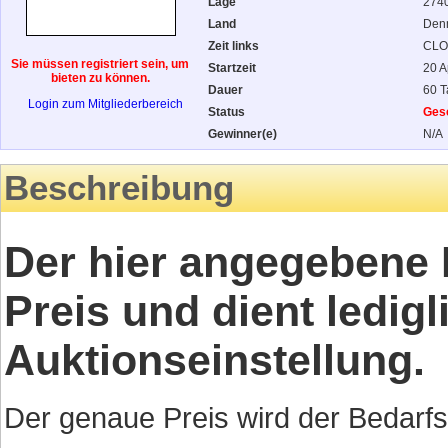
Lage
2740
Land
Den
Zeit links
CLO
Sie müssen registriert sein, um
Startzeit
20 A
bieten zu können.
Dauer
60 
Login zum Mitgliederbereich
Status
Ges
Gewinner(e)
N/A
Beschreibung
Der hier angegebene P
Preis und dient ledigl
Auktionseinstellung.
Der genaue Preis wird der Bedarf