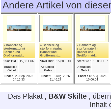
Andere Artikel von dies
» Bannere og
» Bannere og
» Bannere og
storformatprint
storformatprint
storformatprint
Banner und
Banner und
Banner und
Großformatd...
Großformatd...
Großformatd...
Start Bid
:
15,00 EUR
Start Bid
:
15,00 EUR
Start Bid
:
15,00 EUR
Aktuelles
Aktuelles
Aktuelles
-
-
-
Gebot
:
Gebot
:
Gebot
:
Endet :
23 Sep. 2026
Endet :
18 Aug. 2026
Endet :
18 Aug. 2026
14:16:33
11:46:27
10:06:54
Das Plakat ,
B&W Skilte
, über
Inhalt