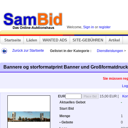
Welcome,
Sign in
or
register
Startseite
Läden
WANTED ADS
SITE-GEBÜHREN
Artikel
Zurück zur Startseite
Gelistet in der Kategorie :
Dienstleistungen
>
Bannere og storformatprint Banner und Großformatdruc
Sie müssen regi
Log
EUR
15,00 EUR
[
Kon
Aktuelles Gebot
-
Start Bid
Menge
1
• Gebote
0