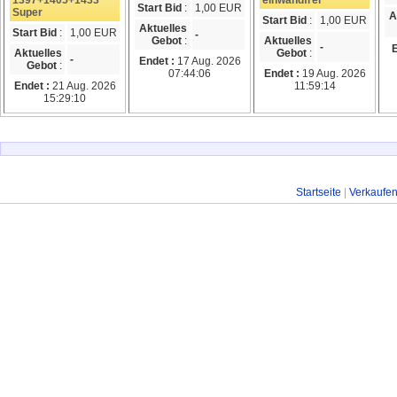
1397+1405+1433 **
einwandfrei
Start Bid
:
1,00 EUR
Super
A
Start Bid
:
1,00 EUR
Aktuelles
Start Bid
:
1,00 EUR
-
Gebot
:
Aktuelles
-
E
Aktuelles
Gebot
:
-
Endet :
17 Aug. 2026
Gebot
:
07:44:06
Endet :
19 Aug. 2026
Endet :
21 Aug. 2026
11:59:14
15:29:10
Startseite
|
Verkaufe