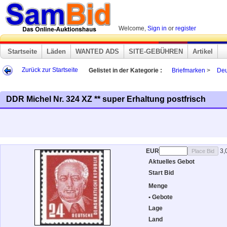
Welcome,
Sign in
or
register
Startseite
Läden
WANTED ADS
SITE-GEBÜHREN
Artikel
Zurück zur Startseite
Gelistet in der Kategorie :
Briefmarken
>
Deu
DDR Michel Nr. 324 XZ ** super Erhaltung postfrisch
EUR
3,
Aktuelles Gebot
Start Bid
Menge
• Gebote
Lage
Land