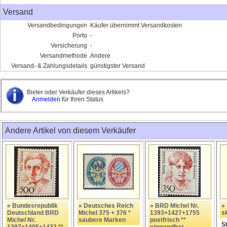
Versand
Versandbedingungen
Käufer übernimmt Versandkosten
Porto
-
Versicherung
-
Versandmethode
Andere
Versand- & Zahlungsdetails
günstigster Versand
Bieter oder Verkäufer dieses Artikels?
Anmelden
für Ihren Status
Andere Artikel von diesem Verkäufer
» Bundesrepublik
» Deutsches Reich
» BRD Michel Nr.
»
Deutschland BRD
Michel 375 + 376 *
1393+1427+1755
sk
Michel Nr.
saubere Marken
postfrisch **
S