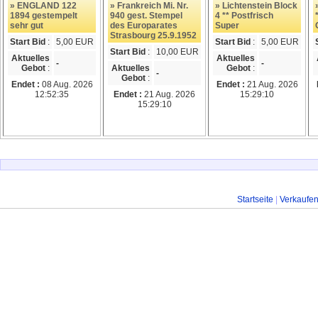
» ENGLAND 122
» Frankreich Mi. Nr.
» Lichtenstein Block
1894 gestempelt
940 gest. Stempel
4 ** Postfrisch
sehr gut
des Europarates
Super
Strasbourg 25.9.1952
Start Bid
:
5,00 EUR
Start Bid
:
5,00 EUR
Start Bid
:
10,00 EUR
Aktuelles
Aktuelles
-
-
Gebot
:
Aktuelles
Gebot
:
-
Gebot
:
Endet :
08 Aug. 2026
Endet :
21 Aug. 2026
12:52:35
Endet :
21 Aug. 2026
15:29:10
15:29:10
Startseite
|
Verkaufe