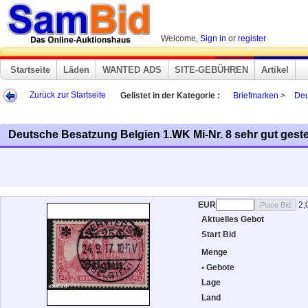
Welcome,
Sign in
or
register
Startseite
Läden
WANTED ADS
SITE-GEBÜHREN
Artikel
Zurück zur Startseite
Gelistet in der Kategorie :
Briefmarken
>
Deu
Deutsche Besatzung Belgien 1.WK Mi-Nr. 8 sehr gut gest
EUR
2,
Aktuelles Gebot
Start Bid
Menge
• Gebote
Lage
Land