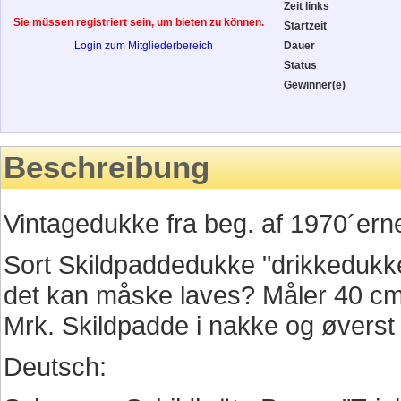
Zeit links
Sie müssen registriert sein, um bieten zu können.
Startzeit
Login zum Mitgliederbereich
Dauer
Status
Gewinner(e)
Beschreibung
Vintagedukke fra beg. af 1970´ern
Sort Skildpaddedukke "drikkedukke
det kan måske laves? Måler 40 cm
Mrk. Skildpadde i nakke og øverst p
Deutsch: