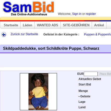
Welcome,
Sign in
or
register
Startseite
Läden
WANTED ADS
SITE-GEBÜHREN
Artikel
Zurück zur Startseite
Gelistet in der Kategorie :
Puppen & Puppenh
Skildpaddedukke, sort Schildkröte Puppe, Schwarz
EUR
Aktuelles Gebot
Start Bid
Menge
• Gebote
Lage
Land