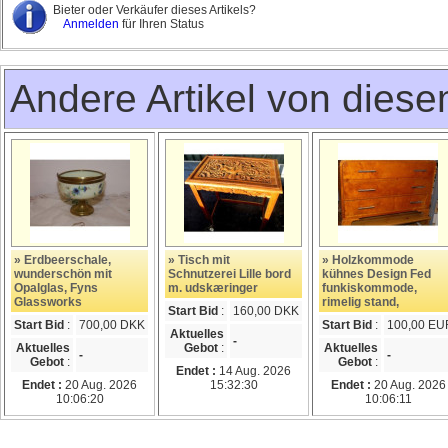
Bieter oder Verkäufer dieses Artikels?
Anmelden
für Ihren Status
Andere Artikel von dies
» Erdbeerschale,
» Tisch mit
» Holzkommode
wunderschön mit
Schnutzerei Lille bord
kühnes Design Fed
Opalglas, Fyns
m. udskæringer
funkiskommode,
Glassworks
rimelig stand,
Start Bid
:
160,00 DKK
Start Bid
:
700,00 DKK
Start Bid
:
100,00 EU
Aktuelles
-
Aktuelles
Gebot
:
Aktuelles
-
-
Gebot
:
Gebot
:
Endet :
14 Aug. 2026
Endet :
20 Aug. 2026
15:32:30
Endet :
20 Aug. 2026
10:06:20
10:06:11