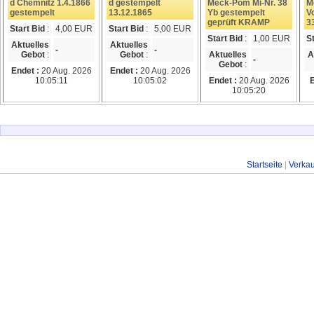
d Chemnitz 1.4.1866
d gestempelt
Meck-Pom Mi-Nr. 38
M
gestempelt
13.12.1865
Yb gestempelt
V
geprüft KRAMP
3
Start Bid
:
4,00 EUR
Start Bid
:
5,00 EUR
Start Bid
:
1,00 EUR
S
Aktuelles
Aktuelles
-
-
Gebot
:
Gebot
:
Aktuelles
A
-
Gebot
:
Endet :
20 Aug. 2026
Endet :
20 Aug. 2026
10:05:11
10:05:02
Endet :
20 Aug. 2026
E
10:05:20
Startseite
|
Verka