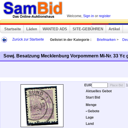
Welcome,
Sign in
or
register
Startseite
Läden
WANTED ADS
SITE-GEBÜHREN
Artikel
Zurück zur Startseite
Gelistet in der Kategorie :
Briefmarken
>
Deu
Sowj. Besatzung Mecklenburg Vorpommern Mi-Nr. 33 Yc 
EUR
1
Aktuelles Gebot
Start Bid
Menge
• Gebote
Lage
Land