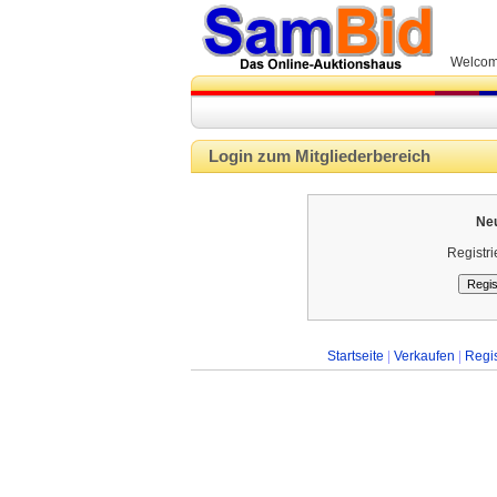
Welco
Login zum Mitgliederbereich
Ne
Registri
Startseite
|
Verkaufen
|
Regis