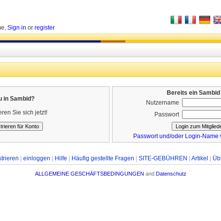
me,
Sign in
or
register
Bereits ein Sambid
u in Sambid?
Nutzername
eren Sie sich jetzt!
Passwort
Passwort und/oder Login-Name v
trieren
|
einloggen
|
Hilfe
|
Häufig gestellte Fragen
|
SITE-GEBÜHREN
|
Artikel
|
Üb
ALLGEMEINE GESCHÄFTSBEDINGUNGEN
and
Datenschutz