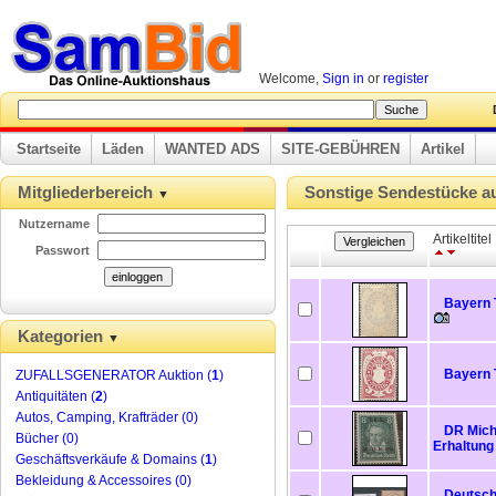
Welcome,
Sign in
or
register
D
Startseite
Läden
WANTED ADS
SITE-GEBÜHREN
Artikel
Mitgliederbereich
Sonstige Sendestücke au
▼
Nutzername
Artikeltitel
Passwort
Bayern 
Kategorien
▼
Bayern 
ZUFALLSGENERATOR Auktion (
1
)
Antiquitäten (
2
)
Autos, Camping, Krafträder (0)
DR Miche
Bücher (0)
Erhaltung
Geschäftsverkäufe & Domains (
1
)
Bekleidung & Accessoires (0)
Deutsch