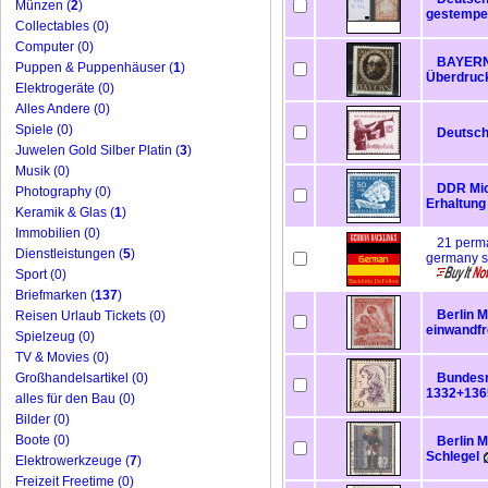
Münzen (
2
)
gestempel
Collectables (0)
Computer (0)
BAYERN-
Puppen & Puppenhäuser (
1
)
Überdruck
Elektrogeräte (0)
Alles Andere (0)
Spiele (0)
Deutsch
Juwelen Gold Silber Platin (
3
)
Musik (0)
DDR Mich
Photography (0)
Erhaltung
Keramik & Glas (
1
)
Immobilien (0)
21 perma
Dienstleistungen (
5
)
germany s
Sport (0)
Briefmarken (
137
)
Berlin M
Reisen Urlaub Tickets (0)
einwandfr
Spielzeug (0)
TV & Movies (0)
Großhandelsartikel (0)
Bundesr
1332+1365
alles für den Bau (0)
Bilder (0)
Boote (0)
Berlin M
Schlegel
Elektrowerkzeuge (
7
)
Freizeit Freetime (0)