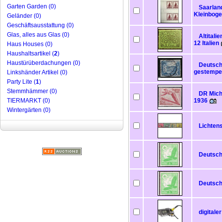
Garten Garden (0)
Saarland
Kleinbog
Geländer (0)
Geschäftsausstattung (0)
Glas, alles aus Glas (0)
Altitali
12 Italien
Haus Houses (0)
Haushaltsartikel (
2
)
Haustürüberdachungen (0)
Deutsch
gestempe
Linkshänder Artikel (0)
Party Lite (
1
)
Stemmhämmer (0)
DR Mich
TIERMARKT (0)
1936
Wintergärten (0)
Lichtens
Deutsche
Deutsche
digital