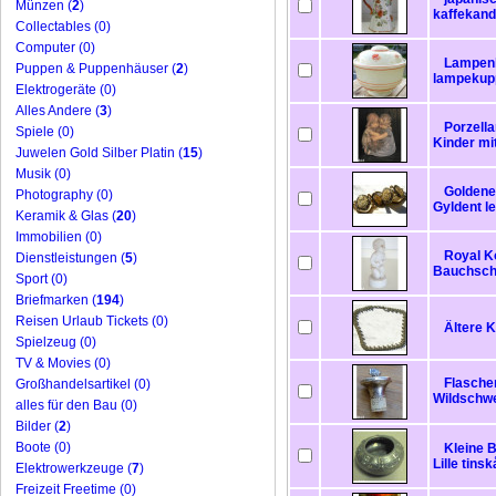
Münzen (
2
)
kaffekan
Collectables (0)
Computer (0)
Lampenk
Puppen & Puppenhäuser (
2
)
lampekupp
Elektrogeräte (0)
Alles Andere (
3
)
Porzell
Spiele (0)
Kinder mi
Juwelen Gold Silber Platin (
15
)
Musik (0)
Goldene
Photography (0)
Gyldent l
Keramik & Glas (
20
)
Immobilien (0)
Royal K
Dienstleistungen (
5
)
Bauchsc
Sport (0)
Briefmarken (
194
)
Reisen Urlaub Tickets (0)
Ältere K
Spielzeug (0)
TV & Movies (0)
Flasche
Großhandelsartikel (0)
Wildschw
alles für den Bau (0)
Bilder (
2
)
Boote (0)
Kleine 
Lille tinsk
Elektrowerkzeuge (
7
)
Freizeit Freetime (0)