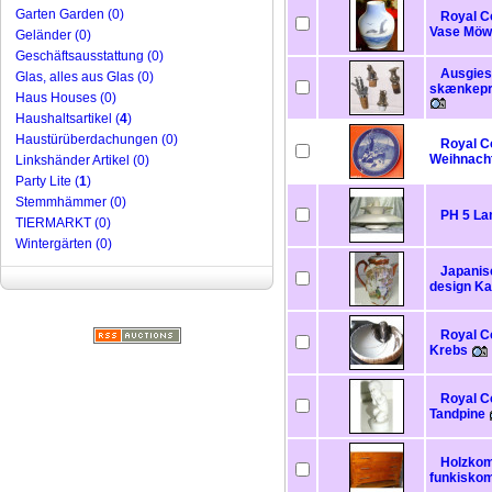
Garten Garden (0)
Royal C
Vase Möw
Geländer (0)
Geschäftsausstattung (0)
Ausgiess
Glas, alles aus Glas (0)
skænkepr
Haus Houses (0)
Haushaltsartikel (
4
)
Haustürüberdachungen (0)
Royal C
Weihnacht
Linkshänder Artikel (0)
Party Lite (
1
)
Stemmhämmer (0)
PH 5 La
TIERMARKT (0)
Wintergärten (0)
Japanis
design Ka
Royal C
Krebs
Royal C
Tandpine
Holzkom
funkiskom