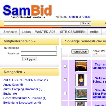
Welcome,
Sign in
or
register
D
Startseite
Läden
WANTED ADS
SITE-GEBÜHREN
Artikel
Mitgliederbereich
Sonstige Sendestücke au
▼
Nutzername
Artikeltitel
Passwort
Tisch mi
udskærin
Kategorien
▼
Skildpa
ZUFALLSGENERATOR Auktion (
1
)
Schwarz
Antiquitäten (
5
)
Autos, Camping, Krafträder (0)
Stilvoll
Bücher (0)
Silber Fle
lågfad, op
Geschäftsverkäufe & Domains (
1
)
Bekleidung & Accessoires (0)
japanis