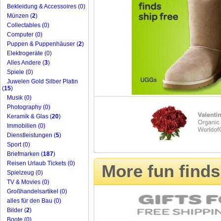
Bekleidung & Accessoires (0)
Münzen (
2
)
Collectables (0)
Computer (0)
Puppen & Puppenhäuser (
2
)
Elektrogeräte (0)
Alles Andere (
3
)
Spiele (0)
Juwelen Gold Silber Platin
(
15
)
Musik (0)
Photography (0)
Keramik & Glas (
20
)
Immobilien (0)
Dienstleistungen (
5
)
Sport (0)
Briefmarken (
187
)
Reisen Urlaub Tickets (0)
More fun finds
Spielzeug (0)
TV & Movies (0)
Großhandelsartikel (0)
alles für den Bau (0)
Bilder (
2
)
Boote (0)