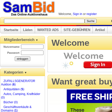
Welcome,
Sign in
or
register
D
Startseite
Läden
WANTED ADS
SITE-GEBÜHREN
Artikel
Mitgliederbereich
Welcome
▼
Nutzername
Passwort
Kategorien
▼
Want great bu
ZUFALLSGENERATOR
Auktion (
6
)
Antiquitäten (
5
)
Autos, Camping, Krafträder
(0)
Bücher (0)
Geschäftsverkäufe &
Domains (
1
)