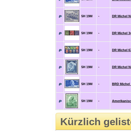
5H 19M
-
DR Michel Nr
5H 19M
-
DR Michel 3
5H 19M
-
DR Michel 6
5H 19M
-
DR Michel Nr
5H 19M
-
BRD Michel 
5H 19M
-
Amerikanisc
Kürzlich gelis