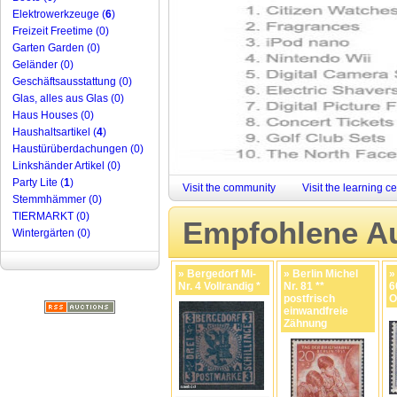
Elektrowerkzeuge (
6
)
Freizeit Freetime (0)
Garten Garden (0)
Geländer (0)
Geschäftsausstattung (0)
Glas, alles aus Glas (0)
Haus Houses (0)
Haushaltsartikel (
4
)
Haustürüberdachungen (0)
Linkshänder Artikel (0)
Party Lite (
1
)
Visit the community
Visit the learning c
Stemmhämmer (0)
TIERMARKT (0)
Empfohlene Au
Wintergärten (0)
» Bergedorf Mi-
» Berlin Michel
»
Nr. 4 Vollrandig *
Nr. 81 **
6
postfrisch
O
einwandfreie
Zähnung