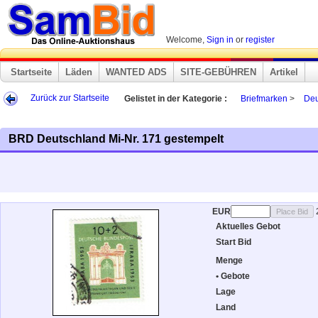
Welcome,
Sign in
or
register
Startseite
Läden
WANTED ADS
SITE-GEBÜHREN
Artikel
Zurück zur Startseite
Gelistet in der Kategorie :
Briefmarken
>
Deu
BRD Deutschland Mi-Nr. 171 gestempelt
EUR
Aktuelles Gebot
Start Bid
Menge
• Gebote
Lage
Land