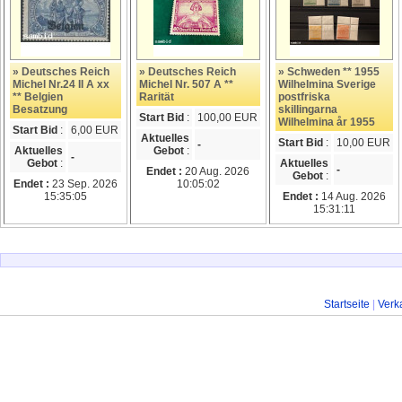
» Deutsches Reich
» Deutsches Reich
» Schweden ** 1955
Michel Nr.24 II A xx
Michel Nr. 507 A **
Wilhelmina Sverige
** Belgien
Rarität
postfriska
Besatzung
skillingarna
Start Bid
:
100,00 EUR
Wilhelmina år 1955
Start Bid
:
6,00 EUR
Aktuelles
Start Bid
:
10,00 EUR
-
Aktuelles
Gebot
:
-
Gebot
:
Aktuelles
-
Endet :
20 Aug. 2026
Gebot
:
Endet :
23 Sep. 2026
10:05:02
15:35:05
Endet :
14 Aug. 2026
15:31:11
Startseite
|
Verk