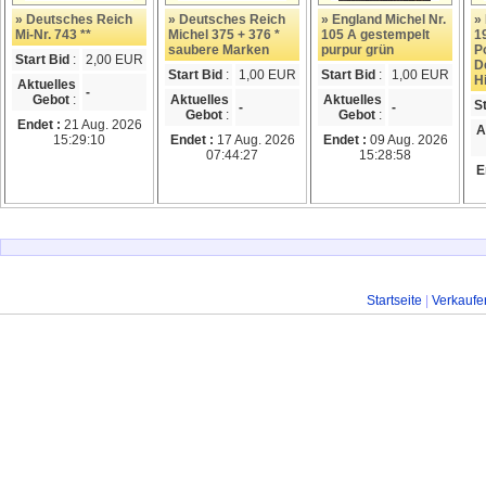
» Deutsches Reich
» Deutsches Reich
» England Michel Nr.
»
Mi-Nr. 743 **
Michel 375 + 376 *
105 A gestempelt
1
saubere Marken
purpur grün
P
Start Bid
:
2,00 EUR
D
Start Bid
:
1,00 EUR
Start Bid
:
1,00 EUR
H
Aktuelles
-
Gebot
:
Aktuelles
Aktuelles
S
-
-
Gebot
:
Gebot
:
Endet :
21 Aug. 2026
A
15:29:10
Endet :
17 Aug. 2026
Endet :
09 Aug. 2026
07:44:27
15:28:58
E
Startseite
|
Verkaufe