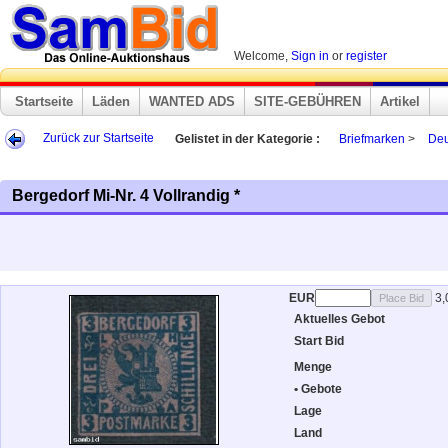
Welcome,
Sign in
or
register
Startseite
Läden
WANTED ADS
SITE-GEBÜHREN
Artikel
Zurück zur Startseite
Gelistet in der Kategorie :
Briefmarken
>
Deu
Bergedorf Mi-Nr. 4 Vollrandig *
EUR
3,
Aktuelles Gebot
Start Bid
Menge
• Gebote
Lage
Land