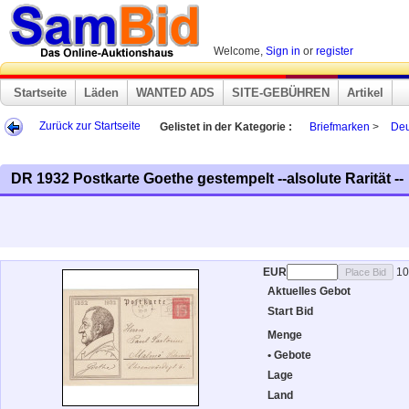
Welcome,
Sign in
or
register
Startseite
Läden
WANTED ADS
SITE-GEBÜHREN
Artikel
Zurück zur Startseite
Gelistet in der Kategorie :
Briefmarken
>
Deu
DR 1932 Postkarte Goethe gestempelt --alsolute Rarität --
EUR
10
Aktuelles Gebot
Start Bid
Menge
• Gebote
Lage
Land