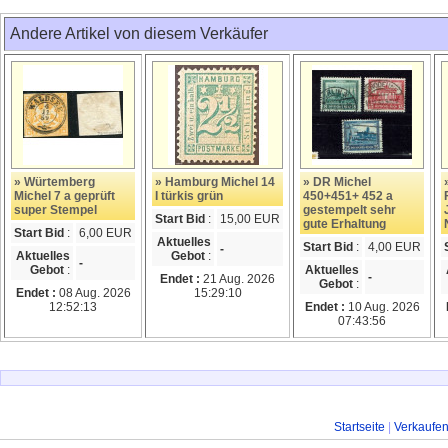
Andere Artikel von diesem Verkäufer
» Würtemberg
» Hamburg Michel 14
» DR Michel
Michel 7 a geprüft
I türkis grün
450+451+ 452 a
super Stempel
gestempelt sehr
Start Bid
:
15,00 EUR
gute Erhaltung
Start Bid
:
6,00 EUR
Aktuelles
Start Bid
:
4,00 EUR
-
Aktuelles
Gebot
:
-
Gebot
:
Aktuelles
-
Endet :
21 Aug. 2026
Gebot
:
Endet :
08 Aug. 2026
15:29:10
12:52:13
Endet :
10 Aug. 2026
07:43:56
Startseite
|
Verkaufe