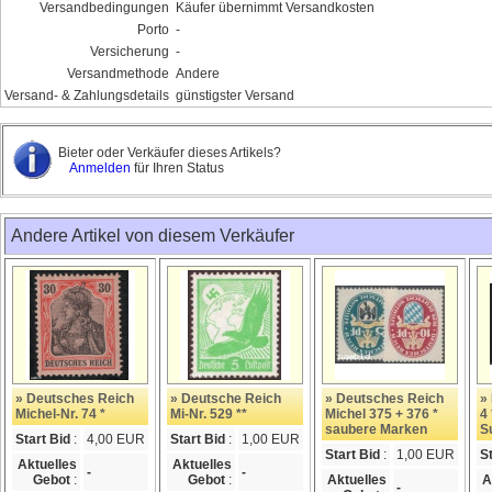
Versandbedingungen
Käufer übernimmt Versandkosten
Porto
-
Versicherung
-
Versandmethode
Andere
Versand- & Zahlungsdetails
günstigster Versand
Bieter oder Verkäufer dieses Artikels?
Anmelden
für Ihren Status
Andere Artikel von diesem Verkäufer
» Deutsches Reich
» Deutsche Reich
» Deutsches Reich
»
Michel-Nr. 74 *
Mi-Nr. 529 **
Michel 375 + 376 *
4 
saubere Marken
S
Start Bid
:
4,00 EUR
Start Bid
:
1,00 EUR
Start Bid
:
1,00 EUR
S
Aktuelles
Aktuelles
-
-
Gebot
:
Gebot
:
Aktuelles
A
-