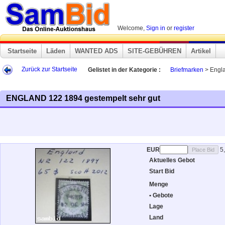
Welcome,
Sign in
or
register
Startseite
Läden
WANTED ADS
SITE-GEBÜHREN
Artikel
Zurück zur Startseite
Gelistet in der Kategorie :
Briefmarken
> Engla
ENGLAND 122 1894 gestempelt sehr gut
EUR
5
Aktuelles Gebot
Start Bid
Menge
• Gebote
Lage
Land