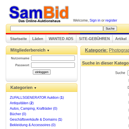
Welcome,
Sign in
or
register
Startseite
Läden
WANTED ADS
SITE-GEBÜHREN
Artikel
Mitgliederbereich
Kategorie:
Photogra
▼
Nutzername
Suche in dieser Katego
Passwort
Suche
Kategorien
▼
ZUFALLSGENERATOR Auktion (
1
)
Antiquitäten (
2
)
Autos, Camping, Krafträder (0)
Bücher (0)
Geschäftsverkäufe & Domains (
1
)
Bekleidung & Accessoires (0)