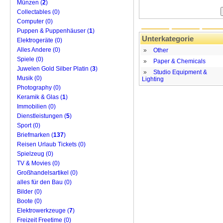
Münzen (
2
)
Collectables (0)
Computer (0)
Puppen & Puppenhäuser (
1
)
Unterkategorie
Elektrogeräte (0)
Alles Andere (0)
»
Other
Spiele (0)
»
Paper & Chemicals
Juwelen Gold Silber Platin (
3
)
»
Studio Equipment &
Musik (0)
Lighting
Photography (0)
Keramik & Glas (
1
)
Immobilien (0)
Dienstleistungen (
5
)
Sport (0)
Briefmarken (
137
)
Reisen Urlaub Tickets (0)
Spielzeug (0)
TV & Movies (0)
Großhandelsartikel (0)
alles für den Bau (0)
Bilder (0)
Boote (0)
Elektrowerkzeuge (
7
)
Freizeit Freetime (0)