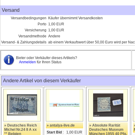
Versand
Versandbedingungen
Käufer übernimmt Versandkosten
Porto
1,00 EUR
Versicherung
1,00 EUR
Versandmethode
Andere
Versand- & Zahlungsdetails
ab einem Verkaufswert über 50,00 Euro wird per Nac
Bieter oder Verkäufer dieses Artikels?
Anmelden
für Ihren Status
Andere Artikel von diesem Verkäufer
» Deutsches Reich
» antalya-live.de
» Absolute Rarität
Michel Nr.24 II A xx
Deutsches Museum
Start Bid
:
1,00 EUR
** Belgien
München 1955 40 Pfg.