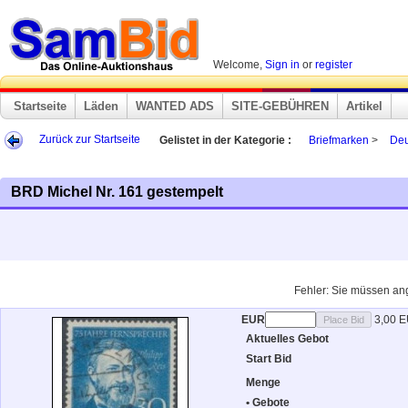
Welcome,
Sign in
or
register
Startseite
Läden
WANTED ADS
SITE-GEBÜHREN
Artikel
Zurück zur Startseite
Gelistet in der Kategorie :
Briefmarken
>
Deu
BRD Michel Nr. 161 gestempelt
Fehler: Sie müssen an
EUR
3,00 
Aktuelles Gebot
Start Bid
Menge
• Gebote