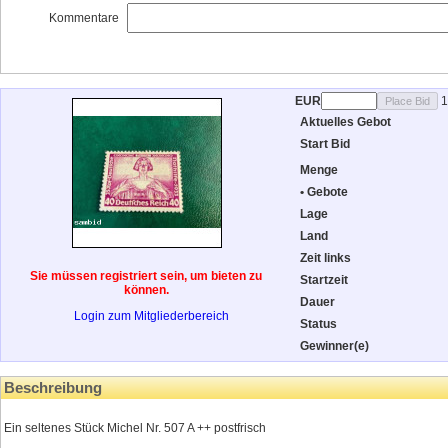
Kommentare
EUR
1
Aktuelles Gebot
Start Bid
Menge
• Gebote
Lage
Land
Zeit links
Sie müssen registriert sein, um bieten zu
Startzeit
können.
Dauer
Login zum Mitgliederbereich
Status
Gewinner(e)
Beschreibung
Ein seltenes Stück Michel Nr. 507 A ++ postfrisch