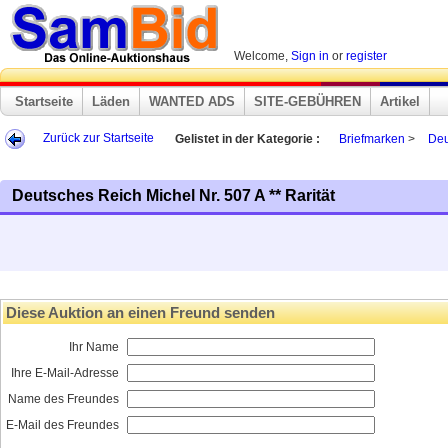
Welcome,
Sign in
or
register
Startseite
Läden
WANTED ADS
SITE-GEBÜHREN
Artikel
Zurück zur Startseite
Gelistet in der Kategorie :
Briefmarken
>
Deu
Deutsches Reich Michel Nr. 507 A ** Rarität
Diese Auktion an einen Freund senden
Ihr Name
Ihre E-Mail-Adresse
Name des Freundes
E-Mail des Freundes