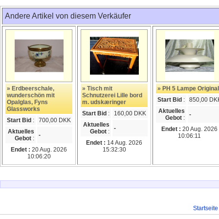
Andere Artikel von diesem Verkäufer
» Erdbeerschale,
» Tisch mit
» PH 5 Lampe Original
wunderschön mit
Schnutzerei Lille bord
Start Bid
:
850,00 DK
Opalglas, Fyns
m. udskæringer
Glassworks
Aktuelles
Start Bid
:
160,00 DKK
-
Gebot
:
Start Bid
:
700,00 DKK
Aktuelles
-
Endet :
20 Aug. 2026
Aktuelles
Gebot
:
-
10:06:11
Gebot
:
Endet :
14 Aug. 2026
Endet :
20 Aug. 2026
15:32:30
10:06:20
Startseite