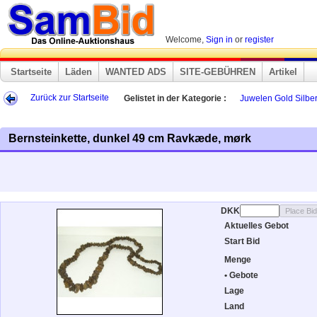
Welcome,
Sign in
or
register
Startseite
Läden
WANTED ADS
SITE-GEBÜHREN
Artikel
Zurück zur Startseite
Gelistet in der Kategorie :
Juwelen Gold Silber
Bernsteinkette, dunkel 49 cm Ravkæde, mørk
DKK
Aktuelles Gebot
Start Bid
Menge
• Gebote
Lage
Land