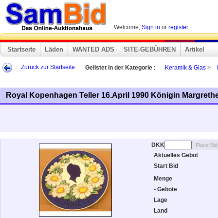
Welcome,
Sign in
or
register
Startseite
Läden
WANTED ADS
SITE-GEBÜHREN
Artikel
Zurück zur Startseite
Gelistet in der Kategorie :
Keramik & Glas
>
Royal Kopenhagen Teller 16.April 1990 Königin Margreth
DKK
Aktuelles Gebot
Start Bid
Menge
• Gebote
Lage
Land