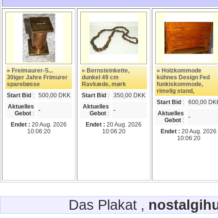
» Freimaurer-S...
» Bernsteinkette,
» Holzkommode
30iger Jahre Frimurer
dunkel 49 cm
kühnes Design Fed
sparebøsse
Ravkæde, mørk
funkiskommode,
rimelig stand,
Start Bid
:
500,00 DKK
Start Bid
:
350,00 DKK
Start Bid
:
600,00 DK
Aktuelles
Aktuelles
-
-
Gebot
:
Gebot
:
Aktuelles
-
Gebot
:
Endet :
20 Aug. 2026
Endet :
20 Aug. 2026
10:06:20
10:06:20
Endet :
20 Aug. 2026
10:06:20
Das Plakat ,
nostalgih