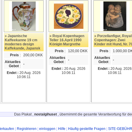
» Japanische
» Royal Kopenhagen
» Porzellanfigur, Royal
Kaffeekanne 19 cm
Teller 16.April 1990
Copenhagen: Zwei
modernes design
Königin Margrethe
Kinder mit Hund, Nr. 7
Kaffekande, Japansk
Preis
:
120,00 DKK
Preis
:
1.000,00 D
Preis
:
200,00 DKK
Aktuelles
Aktuelles
-
-
Aktuelles
Gebot
:
Gebot
:
-
Gebot
:
Endet :
20 Aug. 2026
Endet :
20 Aug. 2026
Endet :
20 Aug. 2026
10:06:11
10:06:11
10:06:11
Das Plakat ,
nostalgihuset
, übernimmt die gesamte Verantwortung für den
erkaufen
|
Registrieren
|
einloggen
|
Hilfe
|
Häufig gestellte Fragen
|
SITE-GEBÜH