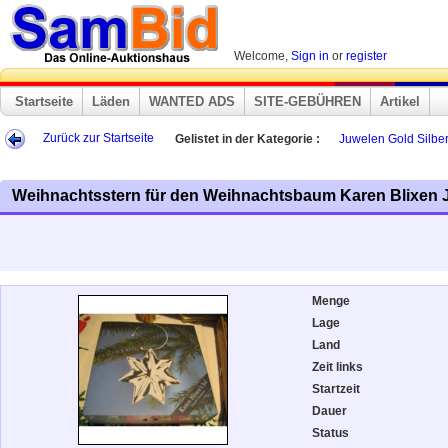
Welcome,
Sign in
or
register
Startseite
Läden
WANTED ADS
SITE-GEBÜHREN
Artikel
Zurück zur Startseite
Gelistet in der Kategorie :
Juwelen Gold Silber
Weihnachtsstern für den Weihnachtsbaum Karen Blixen J
Menge
Lage
Land
Zeit links
Startzeit
Dauer
Status