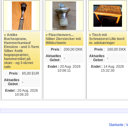
» Antike
» Flaschenvers...
» Tisch mit
Buchsoprane,
Silber Zierstecker mit
Schnutzerei Lille bord
Hammerkantauf
Wildschwein
m. udskæringer
Einsätze - und 3-Turm
Preis
:
200,00 DKK
Preis
:
160,00 DKK
Silber Antik
bogopsprætter,
Aktuelles
Aktuelles
-
-
hammerslået på
Gebot
:
Gebot
:
skær - og 3-tårnet
Endet :
20 Aug. 2026
Endet :
14 Aug. 2026
sølv
10:06:11
15:32:30
Preis
:
65,00 EUR
Aktuelles
-
Gebot
:
Endet :
20 Aug. 2026
10:06:20
Startseite
|
V