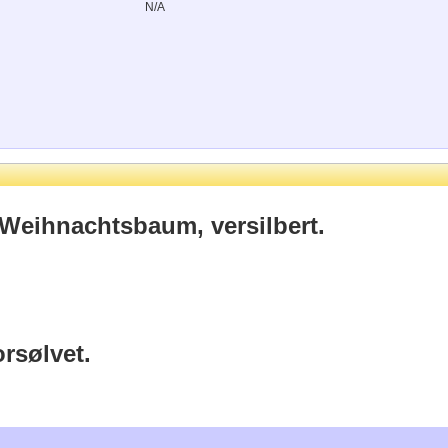
N/A
 Weihnachtsbaum, versilbert.
orsølvet.