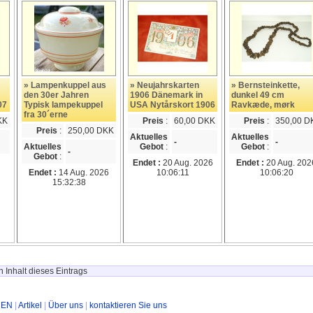
» Lampenkuppel aus
» Neujahrskarten
» Bernsteinkette,
den 30er Jahren
1906 Dänemark in
dunkel 49 cm
07
Typisk lampekuppel
USA Nytårskort 1906
Ravkæde, mørk
fra 30´erne
KK
Preis
:
60,00 DKK
Preis
:
350,00 D
Preis
:
250,00 DKK
Aktuelles
Aktuelles
-
-
Aktuelles
Gebot
:
Gebot
:
-
Gebot
:
Endet :
20 Aug. 2026
Endet :
20 Aug. 202
Endet :
14 Aug. 2026
10:06:11
10:06:20
15:32:38
 Inhalt dieses Eintrags
REN
|
Artikel
|
Über uns
|
kontaktieren Sie uns