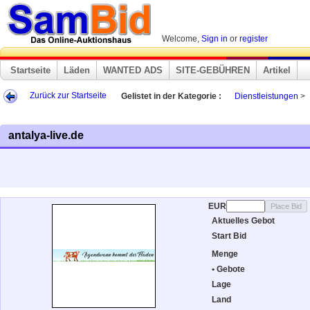
Welcome,
Sign in
or
register
Startseite
Läden
WANTED ADS
SITE-GEBÜHREN
Artikel
Zurück zur Startseite
Gelistet in der Kategorie :
Dienstleistungen
>
antalya-live.de
EUR
Aktuelles Gebot
Start Bid
Menge
• Gebote
Lage
Land