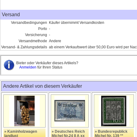
Versand
Versandbedingungen
Käufer übernimmt Versandkosten
Porto
-
Versicherung
-
Versandmethode
Andere
Versand- & Zahlungsdetails
ab einem Verkaufswert über 50,00 Euro wird per Nac
Bieter oder Verkäufer dieses Artikels?
Anmelden
für Ihren Status
Andere Artikel von diesem Verkäufer
» Kaminholzwagen
» Deutsches Reich
» Bundesrepublick
landlust
Michel Nr.24 II A xx
Michel Nr. 139 **