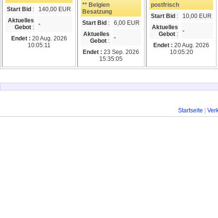
** Belgien
postfrisch
Start Bid
:
140,00 EUR
Besatzung
Start Bid
:
10,00 EUR
Aktuelles
Start Bid
:
6,00 EUR
-
Gebot
:
Aktuelles
-
Aktuelles
Gebot
:
-
Endet :
20 Aug. 2026
Gebot
:
10:05:11
Endet :
20 Aug. 2026
Endet :
23 Sep. 2026
10:05:20
15:35:05
Startseite
|
Ver