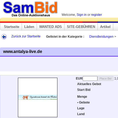
Welcome,
Sign in
or
register
Startseite
Läden
WANTED ADS
SITE-GEBÜHREN
Artikel
Zurück zur Startseite
Gelistet in der Kategorie :
Dienstleistungen
>
www.antalya-live.de
EUR
1,
Aktuelles Gebot
Start Bid
Menge
• Gebote
Lage
Land