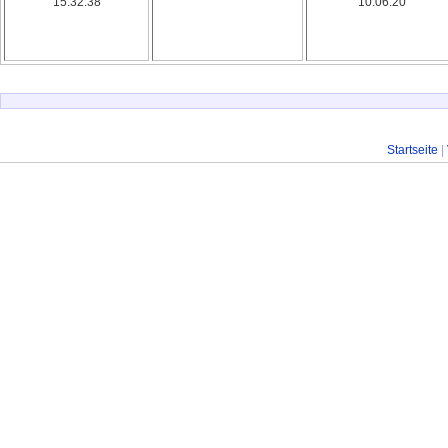
15:32:38
10:06:20
Startseite
|