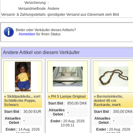
Versicherung
-
Versandmethode
Andere
Versand- & Zahlungsdetails
günstigster Versand aus Dänemark sieh Bild
Bieter oder Verkäufer dieses Artikels?
Anmelden
für Ihren Status
Andere Artikel von diesem Verkäufer
» Skildpaddedu... sort
» PH 5 Lampe Original
» Bernsteinkette,
Schildkröte Puppe,
dunkel 49 cm
Start Bid
:
850,00 DKK
Schwarz
Ravkæde, mørk
Aktuelles
Start Bid
:
30,00 EUR
Start Bid
:
350,00 DKK
-
Gebot
:
Aktuelles
Aktuelles
-
-
Endet :
20 Aug. 2026
Gebot
:
Gebot
:
10:06:11
Endet :
14 Aug. 2026
Endet :
20 Aug. 2026