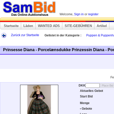
Welcome,
Sign in
or
register
Startseite
Läden
WANTED ADS
SITE-GEBÜHREN
Artikel
Zurück zur Startseite
Gelistet in der Kategorie :
Puppen & Puppenh
Prinsesse Diana - Porcelænsdukke Prinzessin Diana - Po
Fe
DKK
Aktuelles Gebot
Start Bid
Menge
• Gebote