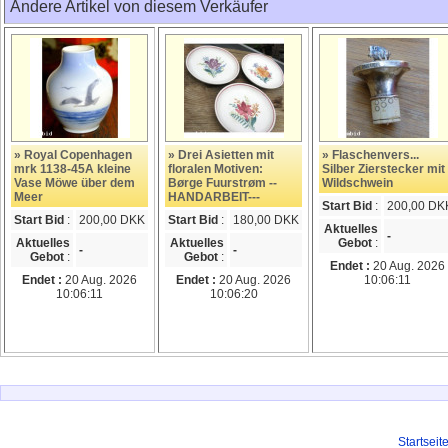
Andere Artikel von diesem Verkäufer
» Royal Copenhagen
» Drei Asietten mit
» Flaschenvers...
mrk 1138-45A kleine
floralen Motiven:
Silber Zierstecker mit
Vase Möwe über dem
Børge Fuurstrøm --
Wildschwein
Meer
HANDARBEIT---
Start Bid
:
200,00 DK
Start Bid
:
200,00 DKK
Start Bid
:
180,00 DKK
Aktuelles
-
Aktuelles
Aktuelles
Gebot
:
-
-
Gebot
:
Gebot
:
Endet :
20 Aug. 2026
Endet :
20 Aug. 2026
Endet :
20 Aug. 2026
10:06:11
10:06:11
10:06:20
Startseit